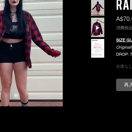
Ra
A$70.
消費税
SIZE GU
Original
DROP: 
CHEST:
在庫な
SLEEVE
再