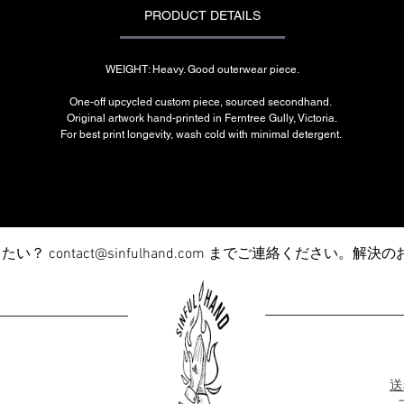
PRODUCT DETAILS
WEIGHT: Heavy. Good outerwear piece.
One-off upcycled custom piece, sourced secondhand.
Original artwork hand-printed in Ferntree Gully, Victoria.
For best print longevity, wash cold with minimal detergent.
りたい？
contact@sinfulhand.com
までご連絡ください。解決の
送