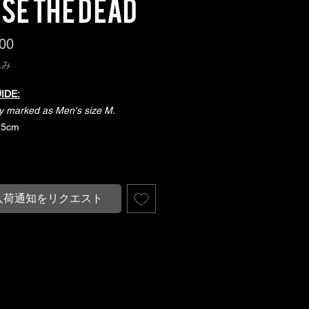
ise the Dead
価
00
格
込み
IDE:
ly marked as Men's size M.
75cm
 56cm
し
: 68cm
入荷通知をリクエスト