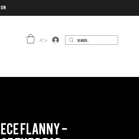
ion
ログイン
eece Flanny -