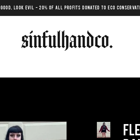
 GOOD, LOOK EVIL - 20% of all profits donated to eco conservat
Fl