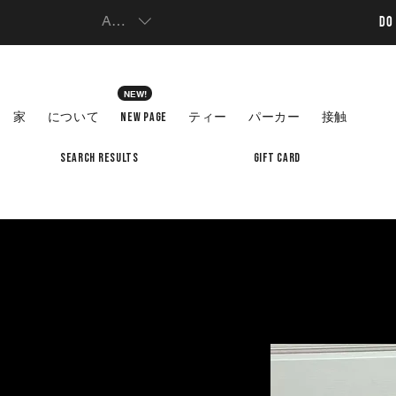
AUD (AU$)
DO
NEW!
家
について
New Page
ティー
パーカー
接触
Search Results
Gift Card