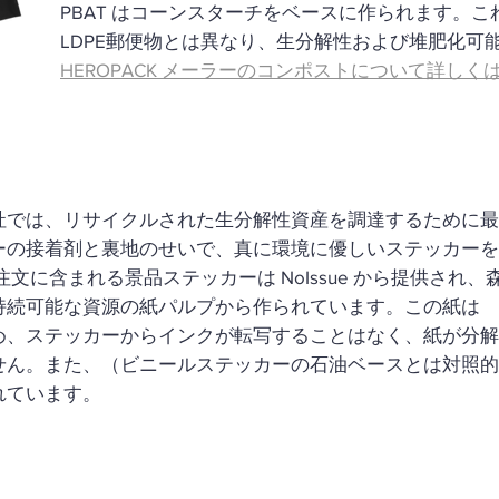
PBAT はコーンスターチをベースに作られます。
LDPE郵便物とは異なり、生分解性および堆肥化可
HEROPACK メーラーのコンポストについて詳し
社では、リサイクルされた生分解性資産を調達するために最
ーの接着剤と裏地のせいで、真に環境に優しいステッカーを
文に含まれる景品ステッカーは NoIssue から提供され、
持続可能な資源の紙パルプから作られています。この紙は
め、ステッカーからインクが転写することはなく、紙が分解
せん。また、（ビニールステッカーの石油ベースとは対照的
れています。