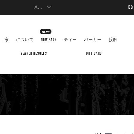
AUD (AU$)
DO
NEW!
家
について
New Page
ティー
パーカー
接触
Search Results
Gift Card