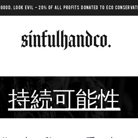
 GOOD, LOOK EVIL - 20% of all profits donated to eco conservat
持続可能性